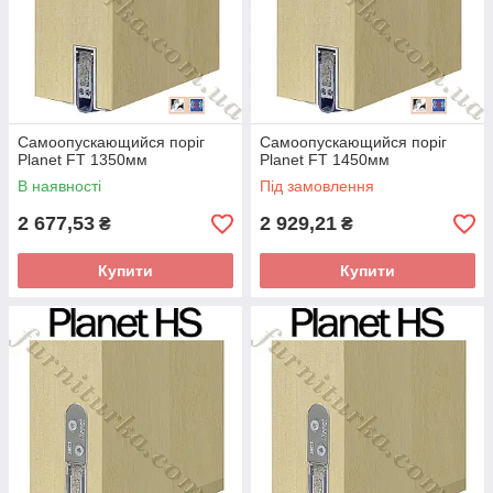
Самоопускающийся поріг
Самоопускающийся поріг
Planet FT 1350мм
Planet FT 1450мм
В наявності
Під замовлення
2 677,53
2 929,21
₴
₴
Купити
Купити