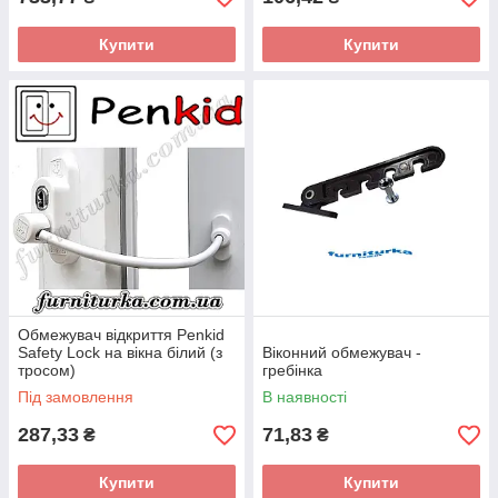
Купити
Купити
Обмежувач відкриття Penkid
Safety Lock на вікна білий (з
Віконний обмежувач -
тросом)
гребінка
Під замовлення
В наявності
287,33
71,83
₴
₴
Купити
Купити