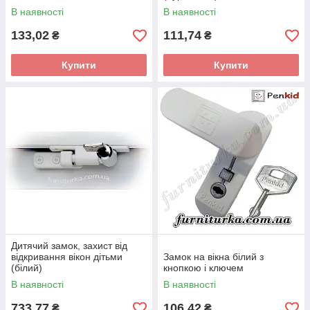
В наявності
В наявності
133,02
111,74
₴
₴
Купити
Купити
Дитячий замок, захист від
відкривання вікон дітьми
Замок на вікна білий з
(білий)
кнопкою і ключем
В наявності
В наявності
733,77
106,42
₴
₴