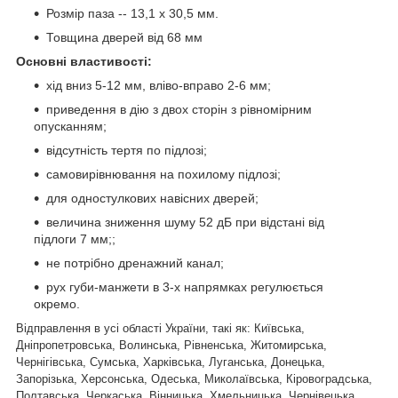
Розмір паза -- 13,1 х 30,5 мм.
Товщина дверей від 68 мм
Основні властивості:
хід вниз 5-12 мм, вліво-вправо 2-6 мм;
приведення в дію з двох сторін з рівномірним
опусканням;
відсутність тертя по підлозі;
самовирівнювання на похилому підлозі;
для одностулкових навісних дверей;
величина зниження шуму 52 дБ при відстані від
підлоги 7 мм;;
не потрібно дренажний канал;
рух губи-манжети в 3-х напрямках регулюється
окремо.
Відправлення в усі області України, такі як
: Київська,
Дніпропетровська, Волинська, Рівненська, Житомирська,
Чернігівська, Сумська, Харківська, Луганська, Донецька,
Запорізька, Херсонська, Одеська, Миколаївська, Кіровоградська,
Полтавська, Черкаська, Вінницька, Хмельницька, Чернівецька,