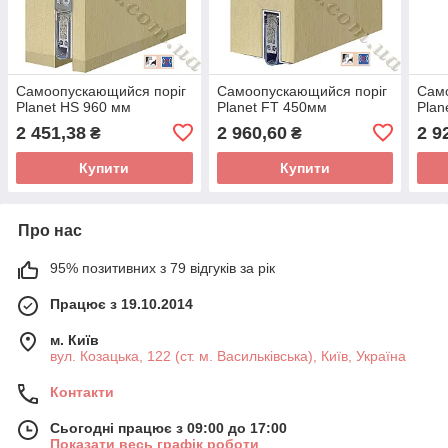
Самоопускающийся поріг
Самоопускающийся поріг
Сам
Planet HS 960 мм
Planet FT 450мм
Plan
2 451,38
2 960,60
2 9
₴
₴
Купити
Купити
Про нас
95% позитивних з 79 відгуків за рік
Працює з 19.10.2014
м. Київ
вул. Козацька, 122 (ст. м. Васильківська), Київ, Україна
Контакти
Сьогодні працює з 09:00 до 17:00
Показати весь графік роботи