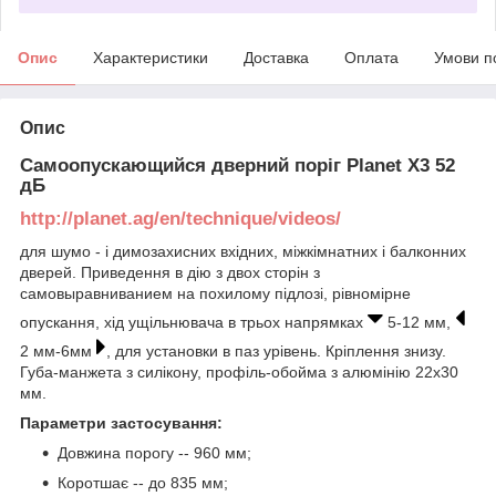
Опис
Характеристики
Доставка
Оплата
Умови п
Опис
Самоопускающийся дверний поріг Planet X3 52
дБ
http://planet.ag/en/technique/videos/
для шумо - і димозахисних вхідних, міжкімнатних і балконних
дверей. Приведення в дію з двох сторін з
самовыравниванием на похилому підлозі, рівномірне
опускання, хід ущільнювача в трьох напрямках
5-12 мм,
2 мм-6мм
, для установки в паз урівень. Кріплення знизу.
Губа-манжета з силікону, профіль-обойма з алюмінію 22х30
мм.
Параметри застосування:
Довжина порогу -- 960 мм;
Коротшає -- до 835 мм;