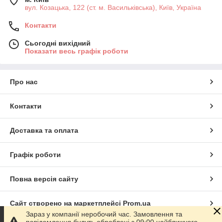
MACO MULTI-МАТІС нове покоління поворотною та
вул. Козацька, 122 (ст. м. Васильківська), Київ, Україна
поворотно-відкидний фурнітури
MACO RAIL-SYSTEM – зсувна фурнітура – рішення для
Контакти
зсувних, розсувних і відкидних, а так само підйомних
елементів.
Сьогодні вихідний
MACO PROTECT Дверні замки
Показати весь графік роботи
MACO EMOTION - віконні ручки
MACO TRICOT - нова формула проти корозії
MACO RUSTICO - фурнітура для ставень; RUSTICO –
Про нас
premium – поверхня – тришарова захист від корозії.
Контакти
Доставка та оплата
Графік роботи
Повна версія сайту
Сайт створено на маркетплейсі
Prom.ua
Зараз у компанії неробочий час. Замовлення та