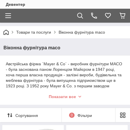
Девентер
Товари та послуги
Віконна фурнітура maco
Віконна фурнітура maco
Австрійська фірма `Mayer & Co` - виробник фурнітури МАСО
- була заснована паном Лоренцом Майєром в 1947 році,
хоча перша власна продукція - залізні вироби, будівельна та
меблева фурнітура - була випущена підприємством ще в
1923 році. З 1952 року Mayer & Co. з першим заводом
розміщується в Зальцбурзі. З 1957 року підприємство
Показати все
спеціалізується на виробництві поворотно-відкидний
фурнітури, а в 1968 році розробляє першу власну
конструкцію фурнітури для поворотно-відкидного вікна, яка
визначила розвиток фірми на довгі роки вперед. З 1994 року
Сортування
0
Фільтри
є володарем сертифікату якості DIN ISO 9001.
МАСО пов'язує свій успіх в першу чергу з якістю своєї