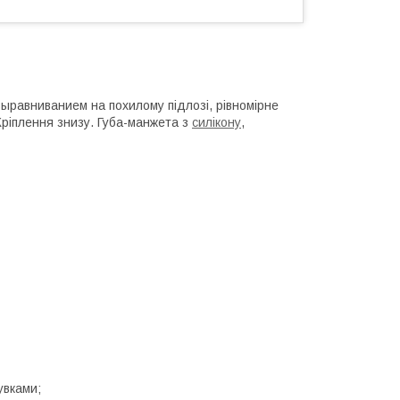
выравниванием на похилому підлозі, рівномірне
 Кріплення знизу. Губа-манжета з
силікону
,
увками;