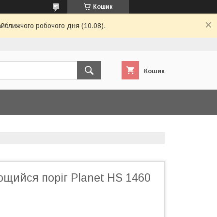
Кошик
айближчого робочого дня (10.08).
Кошик
щийся поріг Planet HS 1460