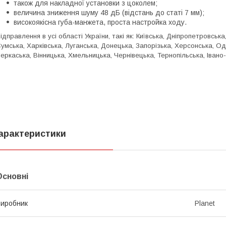
також для накладної установки з цоколем;
величина зниження шуму 48 дБ (відстань до статі 7 мм);
високоякісна губа-манжета, проста настройка ходу.
ідправлення в усі області України, такі як
: Київська, Дніпропетровська
умська, Харківська, Луганська, Донецька, Запорізька, Херсонська, Од
еркаська, Вінницька, Хмельницька, Чернівецька, Тернопільська, Івано
арактеристики
Основні
иробник
Planet