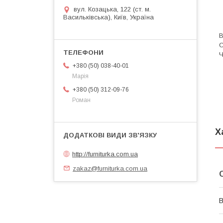
вул. Козацька, 122 (ст. м.
Васильківська), Київ, Україна
В
С
Ч
+380 (50) 038-40-01
Марія
+380 (50) 312-09-76
Роман
Х
http://furniturka.com.ua
zakaz@furniturka.com.ua
В