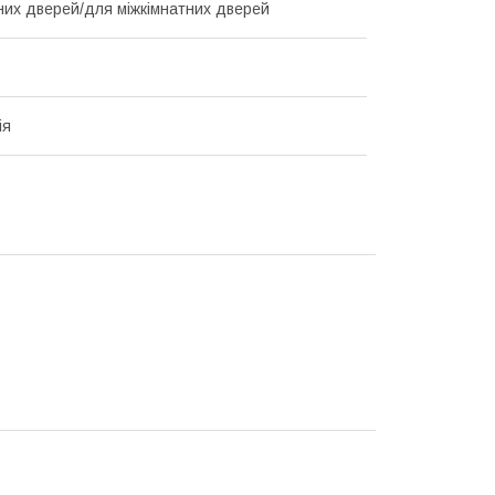
них дверей/для міжкімнатних дверей
ія