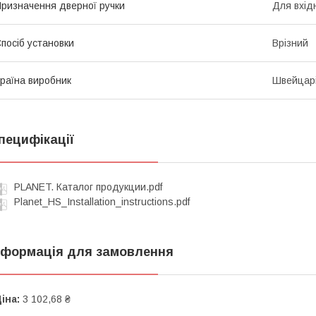
ризначення дверної ручки
Для вхід
посіб установки
Врізний
раїна виробник
Швейцар
пецифікації
PLANET. Каталог продукции.pdf
Planet_HS_Installation_instructions.pdf
нформація для замовлення
іна:
3 102,68 ₴