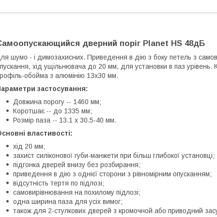
Самоопускающийся дверний поріг Planet HS 48дБ
ля шумо - і димозахисних. Приведення в дію з боку петель з само
пускання, хід ущільнювача до 20 мм, для установки в паз урівень.
рофіль-обойма з алюмінію 13х30 мм.
Параметри застосування:
Довжина порогу -- 1460 мм;
Коротшає -- до 1335 мм;
Розмір паза -- 13.1 х 30.5-40 мм.
сновні властивості:
хід 20 мм;
захист силіконової губи-манжети при більш глибокої установці;
підгонка дверей внизу без розбирання;
приведення в дію з однієї сторони з рівномірним опусканням;
відсутність тертя по підлозі;
самовирівнювання на похилому підлозі;
одна ширина паза для усіх вимог;
також для 2-стулкових дверей з кромочной або приводний зас