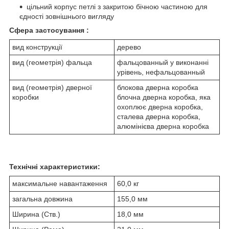
цільний корпус петлі з закритою бічною частиною для
єдності зовнішнього вигляду
Сфера застосування :
вид конструкції
дерево
вид (геометрія) фальца
фальцованный у виконанні
урівень, нефальцованный
вид (геометрія) дверної
блокова дверна коробка
коробки
блочна дверна коробка, яка
охоплює дверна коробка,
сталева дверна коробка,
алюмінієва дверна коробка
Технічні характеристики:
максимальне навантаження
60,0 кг
загальна довжина
155,0 мм
Ширина (Ств.)
18,0 мм