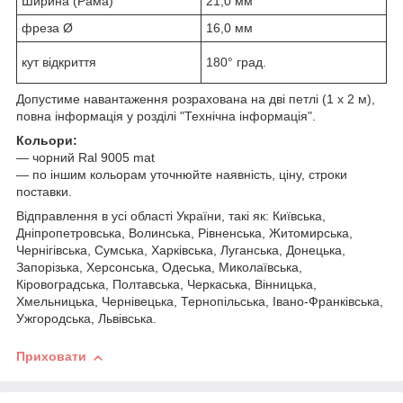
Ширина (Рама)
21,0 мм
фреза Ø
16,0 мм
кут відкриття
180° град.
Допустиме навантаження розрахована на дві петлі (1 x 2 м),
повна інформація у розділі "Технічна інформація".
Кольори:
― чорний Ral 9005 mat
― по іншим кольорам уточнюйте наявність, ціну, строки
поставки.
Відправлення в усі області України, такі як: Київська,
Дніпропетровська, Волинська, Рівненська, Житомирська,
Чернігівська, Сумська, Харківська, Луганська, Донецька,
Запорізька, Херсонська, Одеська, Миколаївська,
Кіровоградська, Полтавська, Черкаська, Вінницька,
Хмельницька, Чернівецька, Тернопільська, Івано-Франківська,
Ужгородська, Львівська.
Приховати