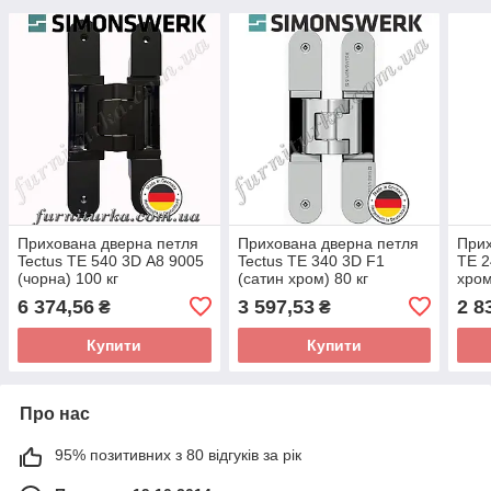
Прихована дверна петля
Прихована дверна петля
При
Tectus TE 540 3D А8 9005
Tectus TE 340 3D F1
TE 2
(чорна) 100 кг
(сатин хром) 80 кг
хром
6 374,56
3 597,53
2 8
₴
₴
Купити
Купити
Про нас
95% позитивних з 80 відгуків за рік