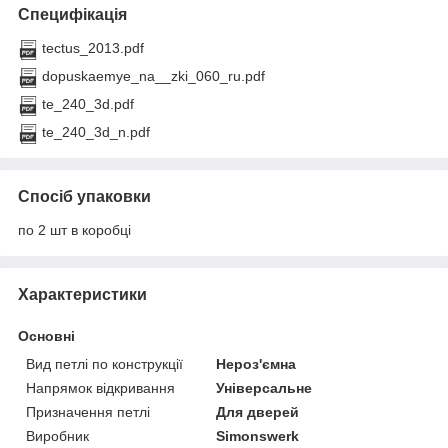
Специфікація
tectus_2013.pdf
dopuskaemye_na__zki_060_ru.pdf
te_240_3d.pdf
te_240_3d_n.pdf
Спосіб упаковки
по 2 шт в коробці
Характеристики
Основні
Вид петлі по конструкції
Нероз'ємна
Напрямок відкривання
Універсальне
Призначення петлі
Для дверей
Виробник
Simonswerk