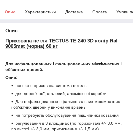
Опис
Характеристики
Доставка
Оплата
Умови п
Опис
Прихована петля TECTUS TE 240 3D колір Ral
9005mat (чорна) 60 кг
Для нефальцованных і фальцювальних міжкімнатних і
об'єктних дверей.
Опис:
повністю прихована система петель
для дерев'яної, сталевий, алюмінієвої коробки
Для нефальцованных і фальцювальних міжкімнатних
і об'єктних дверей у виконанні врівень
не потребують обслуговування підшипники ковзання
регулювання в 3 площинах (по горизонталі +/- 3,0 мм,
по висоті +/- 3,0 мм, притиснення +/- 1,5 мм)