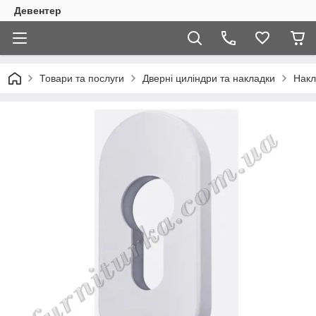
Девентер
Товари та послуги
Дверні циліндри та накладки
Накл