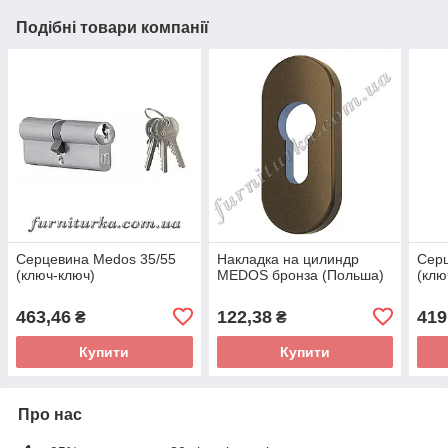
Подібні товари компанії
Серцевина Medos 35/55
Накладка на цилиндр
Серц
(ключ-ключ)
MEDOS бронза (Польша)
(клю
463,46
122,38
419
₴
₴
Купити
Купити
Про нас