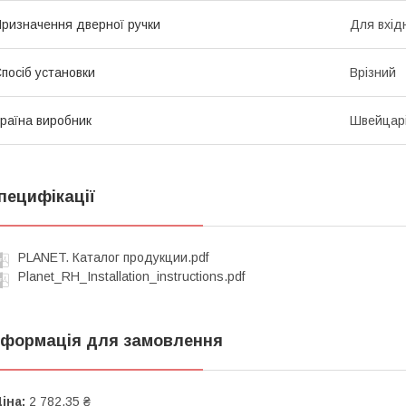
ризначення дверної ручки
Для вхід
посіб установки
Врізний
раїна виробник
Швейцар
пецифікації
PLANET. Каталог продукции.pdf
Planet_RH_Installation_instructions.pdf
нформація для замовлення
іна:
2 782,35 ₴