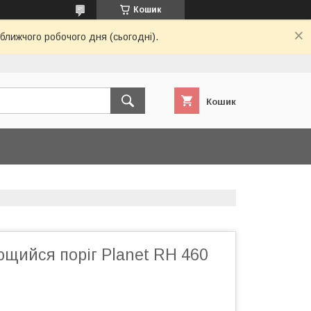
Кошик
ближчого робочого дня (сьогодні).
Кошик
щийся поріг Planet RH 460