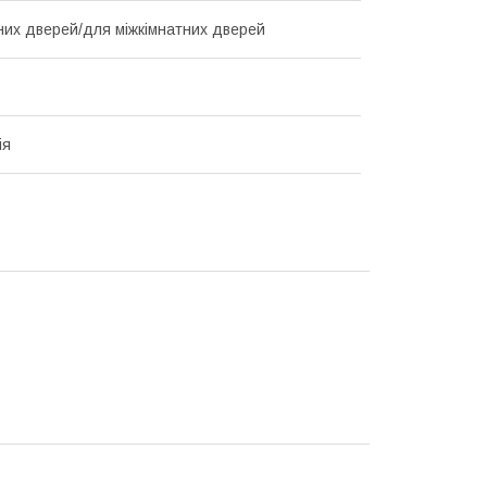
них дверей/для міжкімнатних дверей
ія