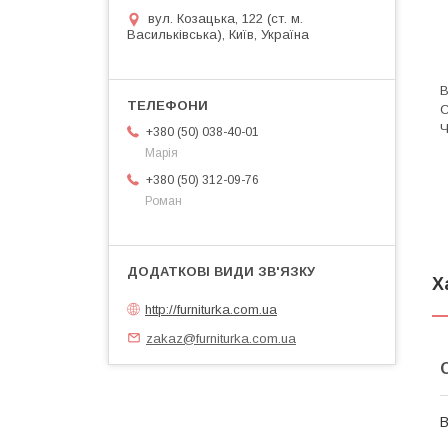
вул. Козацька, 122 (ст. м.
Васильківська), Київ, Україна
В
С
Ч
+380 (50) 038-40-01
Марія
+380 (50) 312-09-76
Роман
Х
http://furniturka.com.ua
zakaz@furniturka.com.ua
В