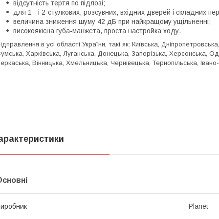
відсутність тертя по підлозі;
для 1 - і 2-стулкових, розсувних, вхідних дверей і складних пе
величина зниження шуму 42 дБ при найкращому ущільненні;
високоякісна губа-манжета, проста настройка ходу.
ідправлення в усі області України, такі як
: Київська, Дніпропетровська
умська, Харківська, Луганська, Донецька, Запорізька, Херсонська, Од
еркаська, Вінницька, Хмельницька, Чернівецька, Тернопільська, Івано
арактеристики
Основні
иробник
Planet