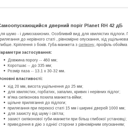
Самоопускающийся дверний поріг Planet RH 42 дБ
ля шумо - і димозахисних. Особливий вид для хвилястих підлоги. 
рилягання до нерівного статі , рівномірне опускання, хід ущільнюв
либше. Кріплення з боків. Губа-манжета з
силікону
, профіль-обойма
Параметри застосування:
Довжина порогу -- 460 мм;
Коротшає -- до 335 мм;
Розмір паза -- 13.1 х 30-32 мм.
сновні властивості:
хід 20 мм, висота ущільнення до 25 мм;
для хвилястих, горбатих, запалих, кривих і нерівних підлог;
м'яка силіконова похила манжета-війки;
щільне прилягання до підлоги;
прилягання при перекосі статі 15 мм і ширині дверей 1000 мм;
для захисту від шуму і світла;
захист силіконової губи-манжети при більш глибокої установці;
приведення в дію з однієї сторони з рівномірним опусканням;