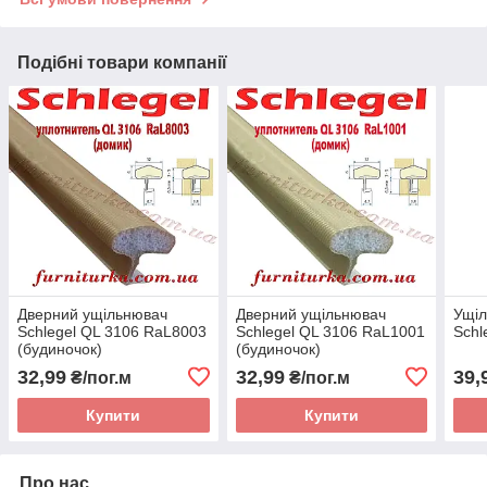
Подібні товари компанії
Дверний ущільнювач
Дверний ущільнювач
Ущіл
Schlegel QL 3106 RaL8003
Schlegel QL 3106 RaL1001
Schl
(будиночок)
(будиночок)
32,99
32,99
39,
₴/пог.м
₴/пог.м
Купити
Купити
Про нас