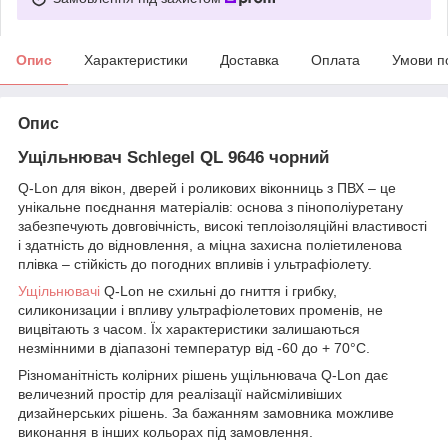
Опис
Характеристики
Доставка
Оплата
Умови п
Опис
Ущільнювач Schlegel QL 9646 чорний
Q-Lon для вікон, дверей і роликових віконниць з ПВХ – це
унікальне поєднання матеріалів: основа з пінополіуретану
забезпечують довговічність, високі теплоізоляційні властивості
і здатність до відновлення, а міцна захисна поліетиленова
плівка – стійкість до погодних впливів і ультрафіолету.
Ущільнювачі
Q-Lon не схильні до гниття і грибку,
силиконизации і впливу ультрафіолетових променів, не
вицвітають з часом. Їх характеристики залишаються
незмінними в діапазоні температур від -60 до + 70°C.
Різноманітність колірних рішень ущільнювача Q-Lon дає
величезний простір для реалізації найсміливіших
дизайнерських рішень. За бажанням замовника можливе
виконання в інших кольорах під замовлення.