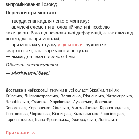
випромінювання і озону;
Переваги при монтажі:
― тверда спинка для легкого монтажу;
― армуючі елементи в головній частині профілю
захищають його від поздовжньої деформації, а так само від
пошкоджень при монтажі;
― при монтажі у стулку
ущільнювачі
чудово як
зварюються, так і зарезаются по кутах;
― ніжка для паза шириною 4 мм
Область застосування
— міжкімнатні двері
Доставка в найкоротші терміни в усі області України, такі як
:
Київська, Дніпропетровська, Волинська, Рівненська, Житомирська,
Чернігівська, Сумська, Харківська, Луганська, Донецька,
Запорізька, Херсонська, Одеська, Миколаївська, Кіровоградська,
Полтавська, Черкаська, Вінницька, Хмельницька, Чернівецька,
Тернопільська, Івано-Франківська, Ужгородська, Львівська.
Приховати