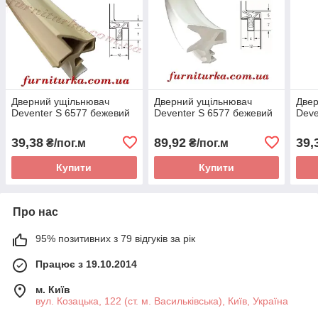
Дверний ущільнювач
Дверний ущільнювач
Двер
Deventer S 6577 бежевий
Deventer S 6577 бежевий
Deve
39,38
89,92
39,
₴/пог.м
₴/пог.м
Купити
Купити
Про нас
95% позитивних з 79 відгуків за рік
Працює з 19.10.2014
м. Київ
вул. Козацька, 122 (ст. м. Васильківська), Київ, Україна