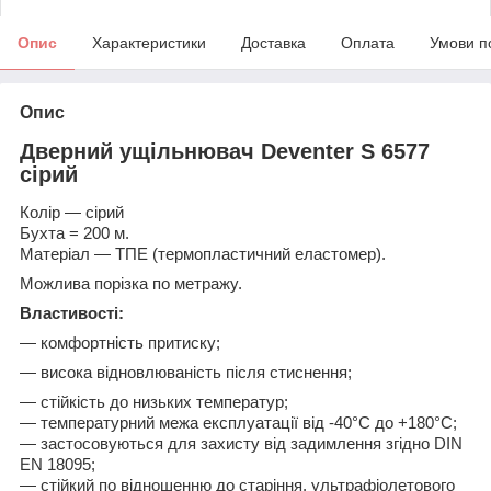
Опис
Характеристики
Доставка
Оплата
Умови п
Опис
Дверний ущільнювач Deventer S 6577
сірий
Колір ―
сірий
Бухта = 200 м.
Матеріал ― ТПЕ (термопластичний еластомер).
Можлива порізка по метражу.
Властивості:
― комфортність притиску;
― висока відновлюваність після стиснення;
― стійкість до низьких температур;
― температурний межа експлуатації від -40°C до +180°C;
― застосовуються для захисту від задимлення згідно DIN
EN 18095;
― стійкий по відношенню до старіння, ультрафіолетового