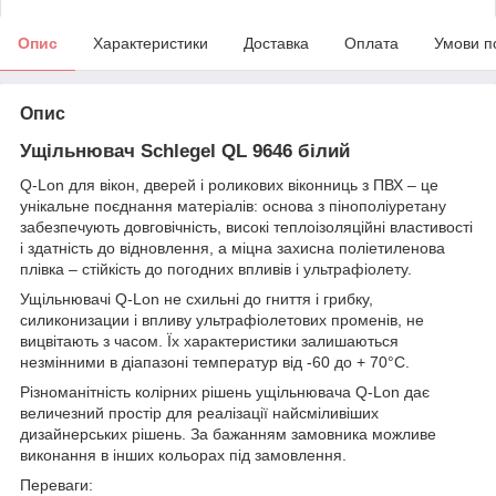
Опис
Характеристики
Доставка
Оплата
Умови п
Опис
Ущільнювач Schlegel QL 9646 білий
Q-Lon для вікон, дверей і роликових віконниць з ПВХ – це
унікальне поєднання матеріалів: основа з пінополіуретану
забезпечують довговічність, високі теплоізоляційні властивості
і здатність до відновлення, а міцна захисна поліетиленова
плівка – стійкість до погодних впливів і ультрафіолету.
Ущільнювачі Q-Lon не схильні до гниття і грибку,
силиконизации і впливу ультрафіолетових променів, не
вицвітають з часом. Їх характеристики залишаються
незмінними в діапазоні температур від -60 до + 70°C.
Різноманітність колірних рішень ущільнювача Q-Lon дає
величезний простір для реалізації найсміливіших
дизайнерських рішень. За бажанням замовника можливе
виконання в інших кольорах під замовлення.
Переваги: