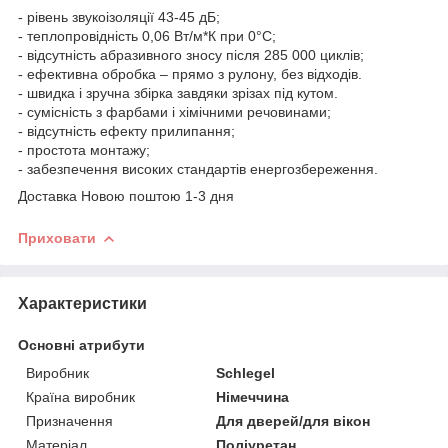
- рівень звукоізоляції 43-45 дБ;
- теплопровідність 0,06 Вт/м*К при 0°С;
- відсутність абразивного зносу після 285 000 циклів;
- ефективна обробка – прямо з рулону, без відходів.
- швидка і зручна збірка завдяки зрізах під кутом.
- сумісність з фарбами і хімічними речовинами;
- відсутність ефекту прилипання;
- простота монтажу;
- забезпечення високих стандартів енергозбереження.
Доставка Новою поштою 1-3 дня
Приховати
Характеристики
Основні атрибути
Виробник
Schlegel
Країна виробник
Німеччина
Призначення
Для дверей/для вікон
Матеріал
Поліуретан