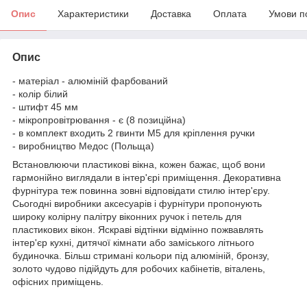
Опис
Характеристики
Доставка
Оплата
Умови п
Опис
- матеріал - алюміній фарбований
- колір білий
- штифт 45 мм
- мікропровітрювання - є (8 позиційна)
- в комплект входить 2 гвинти М5 для кріплення ручки
- виробництво Медос (Польща)
Встановлюючи пластикові вікна, кожен бажає, щоб вони
гармонійно виглядали в інтер'єрі приміщення. Декоративна
фурнітура теж повинна зовні відповідати стилю інтер'єру.
Сьогодні виробники аксесуарів і фурнітури пропонують
широку колірну палітру віконних ручок і петель для
пластикових вікон. Яскраві відтінки відмінно пожвавлять
інтер'єр кухні, дитячої кімнати або заміського літнього
будиночка. Більш стримані кольори під алюміній, бронзу,
золото чудово підійдуть для робочих кабінетів, віталень,
офісних приміщень.