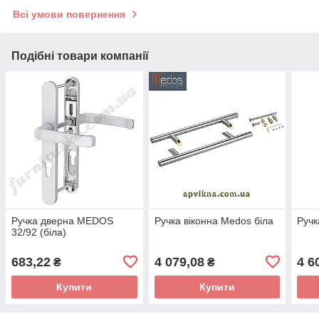
Всі умови повернення
Подібні товари компанії
Ручка дверна MEDOS
Ручка віконна Medos біла
Ручк
32/92 (біла)
683,22
4 079,08
4 6
₴
₴
Купити
Купити