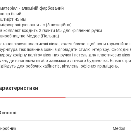
 матеріал - алюміній фарбований
 колір білий
 штифт 45 мм
 мікропровітрювання - є (8 позиційна)
 в комплект входить 2 гвинти М5 для кріплення ручки
 виробництво Медос (Польща)
становлюючи пластикові вікна, кожен бажає, щоб вони гармонійно 
урнітура теж повинна зовні відповідати стилю інтер'єру. Сьогодні
ироку колірну палітру віконних ручок і петель для пластикових вікон
ухні, дитячої кімнати або заміського літнього будиночка. Більш стр
ідійдуть для робочих кабінетів, віталень, офісних приміщень.
арактеристики
Основні
иробник
Medos