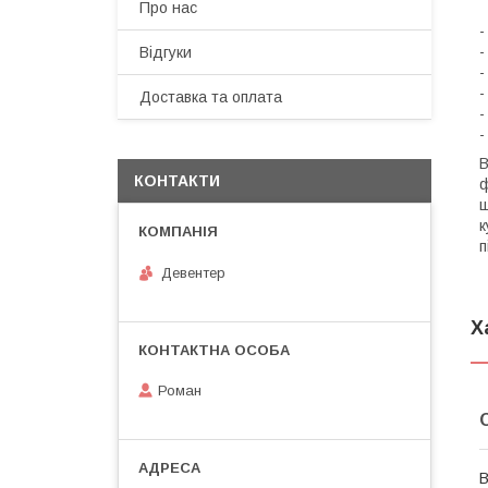
Про нас
-
-
Відгуки
-
-
Доставка та оплата
-
-
В
КОНТАКТИ
ф
ш
к
п
Девентер
Х
Роман
В