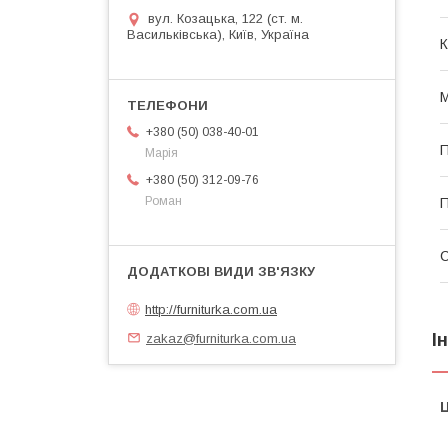
вул. Козацька, 122 (ст. м.
Васильківська), Київ, Україна
К
М
+380 (50) 038-40-01
П
Марія
+380 (50) 312-09-76
Роман
П
http://furniturka.com.ua
І
zakaz@furniturka.com.ua
Ц