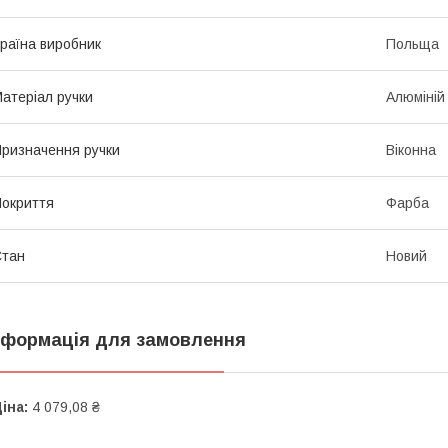
раїна виробник
Польща
атеріал ручки
Алюміній
ризначення ручки
Віконна
окриття
Фарба
Стан
Новий
нформація для замовлення
іна:
4 079,08 ₴