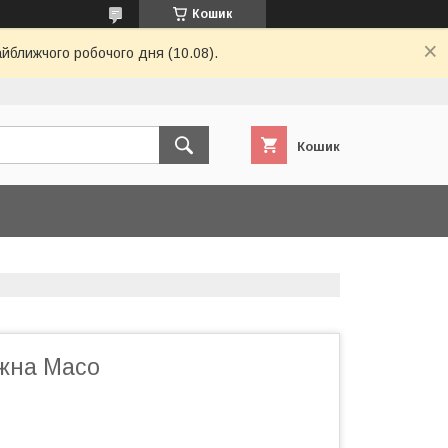
Кошик
айближчого робочого дня (10.08).
Кошик
жна Maco