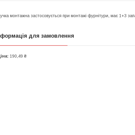
учка монтажна застосовується при монтажі фурнітури, має 1+3 за
нформація для замовлення
іна:
190,49 ₴