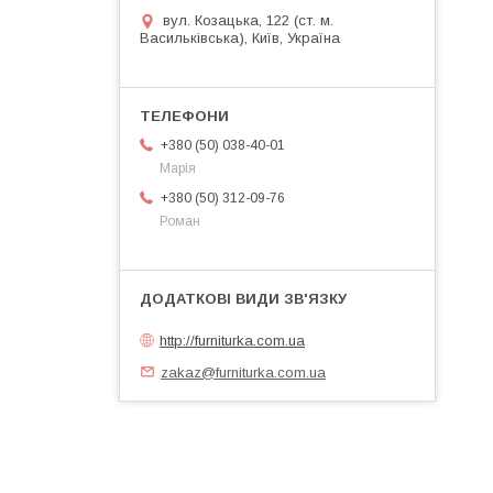
вул. Козацька, 122 (ст. м.
Васильківська), Київ, Україна
+380 (50) 038-40-01
Марія
+380 (50) 312-09-76
Роман
http://furniturka.com.ua
zakaz@furniturka.com.ua