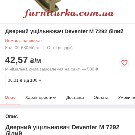
Дверний ущільнювач Deventer М 7292 білий
Немає в наявності
Код: 09-680Мбеж
Опт і роздріб
42,57
₴/м
Мінімальна сума замовлення на сайті — 500 ₴
38,31 ₴
від 100 м
Опис
Характеристики
Доставка
Оплата
Умови п
Опис
Дверний ущільнювач Deventer M 7292
білий