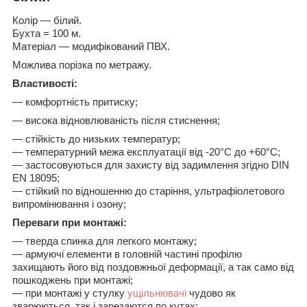
Колір ― білий.
Бухта = 100 м.
Матеріал ― модифікований ПВХ.
Можлива порізка по метражу.
Властивості:
― комфортність притиску;
― висока відновлюваність після стиснення;
― стійкість до низьких температур;
― температурний межа експлуатації від -20°C до +60°C;
― застосовуються для захисту від задимлення згідно DIN
EN 18095;
― стійкий по відношенню до старіння, ультрафіолетового
випромінювання і озону;
Переваги при монтажі:
― тверда спинка для легкого монтажу;
― армуючі елементи в головній частині профілю
захищають його від поздовжньої деформації, а так само від
пошкоджень при монтажі;
― при монтажі у стулку
ущільнювачі
чудово як
зварюються, так і зарезаются по кутах;