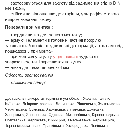
― застосовуються для захисту від задимлення згідно DIN
EN 18095;
― стійкий по відношенню до старіння, ультрафіолетового
випромінювання і озону;
Переваги при монтажі:
― тверда спинка для легкого монтажу;
― армуючі елементи в головній частині профілю
захищають його від поздовжньої деформації, а так само від
пошкоджень при монтажі;
― при монтажі у стулку
ущільнювачі
чудово як
зварюються, так і зарезаются по кутах;
― ніжка для паза шириною 4 мм
Область застосування
— міжкімнатні двері
Доставка в найкоротші терміни в усі області України, такі як
:
Київська, Дніпропетровська, Волинська, Рівненська, Житомирська,
Чернігівська, Сумська, Харківська, Луганська, Донецька,
Запорізька, Херсонська, Одеська, Миколаївська, Кіровоградська,
Полтавська, Черкаська, Вінницька, Хмельницька, Чернівецька,
Тернопільська, Івано-Франківська, Ужгородська, Львівська.