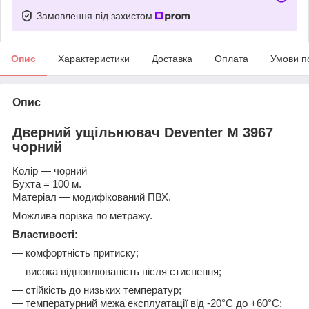
Замовлення під захистом
Опис
Характеристики
Доставка
Оплата
Умови п
Опис
Дверний ущільнювач Deventer M 3967
чорний
Колір ― чорний
Бухта = 100 м.
Матеріал ― модифікований ПВХ.
Можлива порізка по метражу.
Властивості:
― комфортність притиску;
― висока відновлюваність після стиснення;
― стійкість до низьких температур;
― температурний межа експлуатації від -20°C до +60°C;