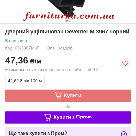
Дверний ущільнювач Deventer М 3967 чорний
В наявності
Код: 09-3967МчГ
Опт і роздріб
47,36
₴/м
Мінімальна сума замовлення на сайті — 500 ₴
42,62 ₴
від 100 м
Купити
або
Купити з
Що таке купити з Пром?