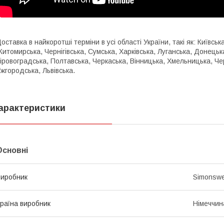
оставка в найкоротші терміни в усі області України, такі як: Київсь
итомирська, Чернігівська, Сумська, Харківська, Луганська, Донецьк
іровоградська, Полтавська, Черкаська, Вінницька, Хмельницька, Чер
жгородська, Львівська.
арактеристики
Основні
иробник
Simonswe
раїна виробник
Німеччин