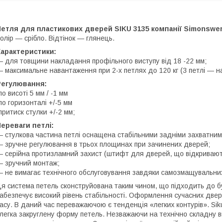
етля для пластикових дверей SIKU 3135 компанії Simonswer
олір ― срібло. Відтінок ― глянець.
Характеристики:
 для товщини накладання профільного виступу від 18 -22 мм;
 максимальне навантаження при 2-х петлях до 120 кг (3 петлі ― на
Регулювання:
по висоті 5 мм / -1 мм
по горизонталі +/-5 мм
притиск стулки +/-2 мм;
ереваги петлі:
 стулкова частина петлі оснащена стабільними задніми захватним
 зручне регулювання в трьох площинах при зачинених дверей;
 серійна протизламний захист (штифт для дверей, що відкривають
 зручний монтаж;
 не вимагає технічного обслуговування завдяки самозмащувальни
я система петель сконструйована таким чином, що підходить до буд
абезпечує високий рівень стабільності. Оформлення сучасних двер
асу. В даний час переважаючою є тенденція «легких контурів». Sik
легка закруглену форму петель. Незважаючи на технічно складну в