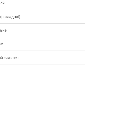
рей
 (накладної)
льне
АМ
ий комплект