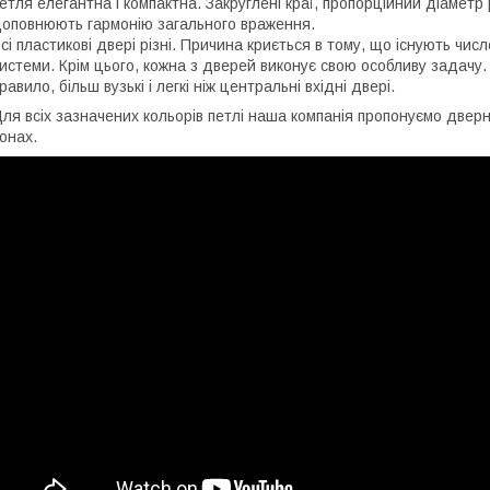
етля елегантна і компактна. Закруглені краї, пропорційний діаметр
оповнюють гармонію загального враження.
сі пластикові двері різні. Причина криється в тому, що існують чи
истеми. Крім цього, кожна з дверей виконує свою особливу задачу.
равило, більш вузькі і легкі ніж центральні вхідні двері.
ля всіх зазначених кольорів петлі наша компанія пропонуємо дверні 
онах.