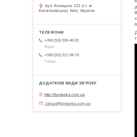
п
вул. Козацька, 122 (ст. м.
д
Васильківська), Київ, Україна
В
с
п
Д
т
+380 (50) 038-40-01
Марія
+380 (50) 312-09-76
Роман
http://furniturka.com.ua
zakaz@furniturka.com.ua