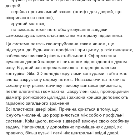
дверей;
― серійна протизламний захист (штифт для дверей, що
відкриваються назовні);
― зручний монтаж;
― не вимагає технічного обслуговування завдяки
самозмащувальних властивостям матеріалу підшипника.
Ця система петель сконструйована таким чином, що
підходить до будь-якого профілю і при цьому, у всіх випадках,
забезпечує високий рівень стабільності. Оформлення
сучасних дверей завжди є і питанням відповідності з духом
часу. В даний час переважаючою є тенденція «легких
контурів». Siku 3D володіє округлими контурами, тобто має
злегка закруглену форму петель. Незважаючи на технічно
складну внутрішню начинку і високу вантажопідйомність,
петля елегантна і компактна. Закруглені краї, пропорційний
діаметр роликового циліндра і захисна кришка доповнюють
гармонію загального враження.
Всі пластикові двері різні. Причина криється в тому, що
існують численні, що розрізняються між собою профільні
системи. Крім цього, кожна з дверей виконує свою особливу
задачу. Наприклад, у допоміжних приміщеннях двері, як
правило, більш вузькі і легкі ніж центральні вхідні двері.