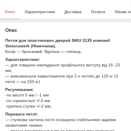
Опис
Характеристики
Доставка
Оплата
Умови п
Опис
Петля для пластикових дверей SIKU 3135 компанії
Simonswerk (Німеччина).
Колір ― бронзовий. Відтінок ― глянець.
Характеристики:
― для товщини накладання профільного виступу від 18 -22
мм;
― максимальне навантаження при 2-х петлях до 120 кг (3
петлі ― на 150 кг)
Регулювання:
-по висоті 5 мм / -1 мм
-по горизонталі +/-5 мм
-притиск стулки +/-2 мм;
Переваги петлі:
― стулкова частина петлі оснащена стабільними задніми
захватними гаками;
― зручне регулювання в трьох площинах при зачинених