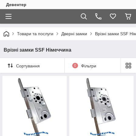
Девентер
Товари та послуги
Дверні замки
Врізні замки SSF Ні
Врізні замки SSF Німеччина
Сортування
0
Фільтри